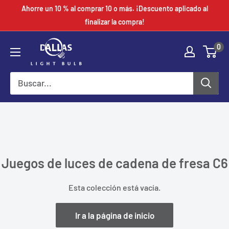
saltar
Ahorre un 10 % al comprar 10 o más. ¡Descuento aplicado al
al
finalizar la compra!
contenido
0
Juegos de luces de cadena de fresa C6
Esta colección está vacía.
Ir a la página de inicio