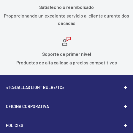
Satisfecho o reembolsado
Proporcionando un excelente servicio al cliente durante dos
décadas
Soporte de primer nivel
Productos de alta calidad a precios competitivos
<TC>DALLAS LIGHT BULB</TC>
Dallas Light Bulb ofrece los mejores productos de
OFICINA CORPORATIVA
iluminación, bombillas, balastos y accesorios de
iluminación para propietarios de viviendas,
2505 Willowbrook Rd # 209, Dallas, TX 75220
propietarios de empresas y administradores de
POLICIES
Número de teléfono:
972-241-2852