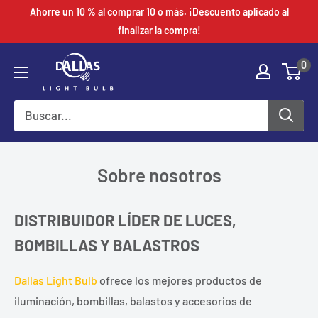
saltar
Ahorre un 10 % al comprar 10 o más. ¡Descuento aplicado al
al
finalizar la compra!
contenido
0
Sobre nosotros
DISTRIBUIDOR LÍDER DE LUCES,
BOMBILLAS Y BALASTROS
Dallas Light Bulb
ofrece los mejores productos de
iluminación, bombillas, balastos y accesorios de